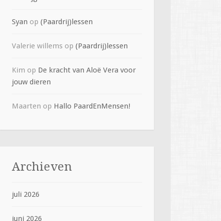
Syan
op
(Paardrij)lessen
Valerie willems
op
(Paardrij)lessen
Kim
op
De kracht van Aloë Vera voor
jouw dieren
Maarten
op
Hallo PaardEnMensen!
Archieven
juli 2026
juni 2026