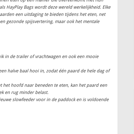
unnen eten op een manier die overeenkomt met hun
nals HayPlay Bags wordt deze wereld werkelijkheid. Elke
arden een uitdaging te bieden tijdens het eten, net
 een gezonde spijsvertering, maar ook het mentale
ik in de trailer of vrachtwagen en ook een mooie
een halve baal hooi in, zodat één paard de hele dag of
 het hoofd naar beneden te eten, kan het paard een
k en rug minder belast.
nieuwe slowfeeder voor in de paddock en is voldoende