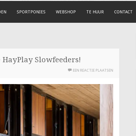
DEN
SPORTPONIES
WEBSHOP
TE HUUR
CONTACT
e HayPlay Slowfeeders!
EEN REACTIE PLAATSEN