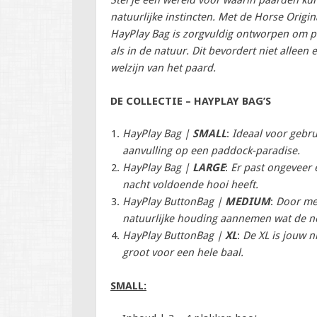
Stel je een wereld voor waarin paarden k
natuurlijke instincten. Met de Horse Origi
HayPlay Bag is zorgvuldig ontworpen om pa
als in de natuur. Dit bevordert niet alleen
welzijn van het paard.
DE COLLECTIE – HAYPLAY BAG’S
HayPlay Bag |
SMALL
:
Ideaal voor gebru
aanvulling op een paddock-paradise.
HayPlay Bag |
LARGE
:
Er past ongeveer 
nacht voldoende hooi heeft.
HayPlay ButtonBag |
MEDIUM
:
Door met
natuurlijke houding aannemen wat de ne
HayPlay ButtonBag |
XL
:
De XL is jouw 
groot voor een hele baal.
SMALL: