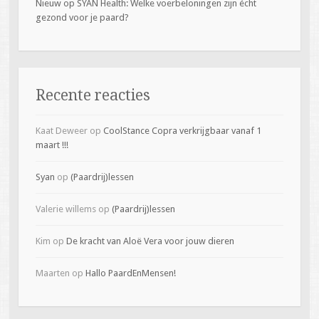
Nieuw op SYAN Health: Welke voerbeloningen zijn écht
gezond voor je paard?
Recente reacties
Kaat Deweer
op
CoolStance Copra verkrijgbaar vanaf 1
maart !!!
Syan
op
(Paardrij)lessen
Valerie willems
op
(Paardrij)lessen
Kim
op
De kracht van Aloë Vera voor jouw dieren
Maarten
op
Hallo PaardEnMensen!