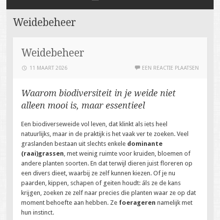
NAAR
DE
Weidebeheer
INHOUD
SPRINGEN
Weidebeheer
11 MAART 2026
EEN REACTIE PLAATSEN
Waarom biodiversiteit in je weide niet
alleen mooi is, maar essentieel
Een biodiverseweide vol leven, dat klinkt als iets heel
natuurlijks, maar in de praktijk is het vaak ver te zoeken. Veel
graslanden bestaan uit slechts enkele
dominante
(raai)grassen
, met weinig ruimte voor kruiden, bloemen of
andere planten soorten. En dat terwijl dieren juist floreren op
een divers dieet, waarbij ze zelf kunnen kiezen. Of je nu
paarden, kippen, schapen of geiten houdt: áls ze de kans
krijgen, zoeken ze zelf naar precies die planten waar ze op dat
moment behoefte aan hebben. Ze
foerageren
namelijk met
hun instinct.