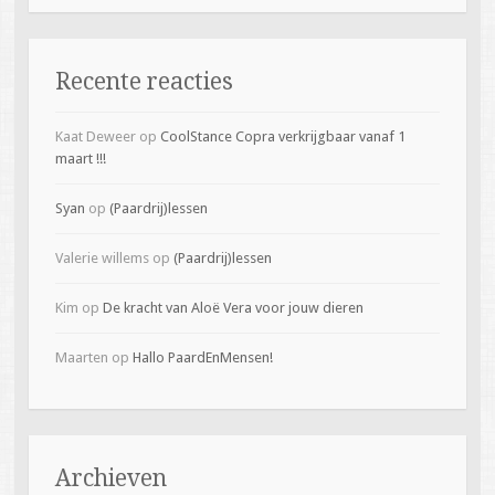
Recente reacties
Kaat Deweer
op
CoolStance Copra verkrijgbaar vanaf 1
maart !!!
Syan
op
(Paardrij)lessen
Valerie willems
op
(Paardrij)lessen
Kim
op
De kracht van Aloë Vera voor jouw dieren
Maarten
op
Hallo PaardEnMensen!
Archieven