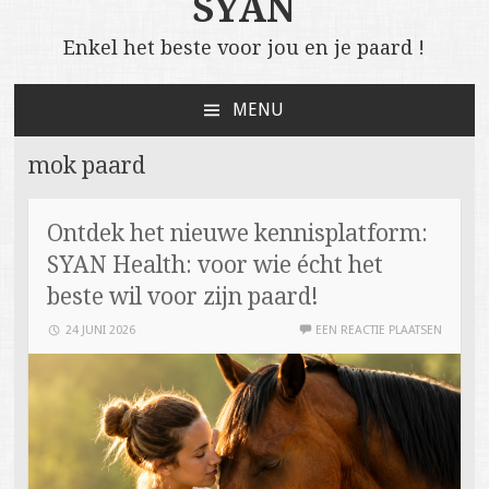
SYAN
Enkel het beste voor jou en je paard !
MENU
NAAR
DE
mok paard
INHOUD
SPRINGEN
Ontdek het nieuwe kennisplatform:
SYAN Health: voor wie écht het
beste wil voor zijn paard!
24 JUNI 2026
EEN REACTIE PLAATSEN