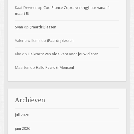
Kaat Deweer
op
CoolStance Copra verkrijgbaar vanaf 1
maart !!!
Syan
op
(Paardrij)lessen
Valerie willems
op
(Paardrij)lessen
Kim
op
De kracht van Aloë Vera voor jouw dieren
Maarten
op
Hallo PaardEnMensen!
Archieven
juli 2026
juni 2026