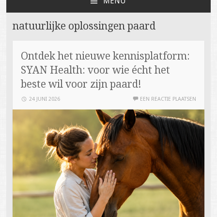
MENU
NAAR
DE
natuurlijke oplossingen paard
INHOUD
SPRINGEN
Ontdek het nieuwe kennisplatform:
SYAN Health: voor wie écht het
beste wil voor zijn paard!
24 JUNI 2026
EEN REACTIE PLAATSEN