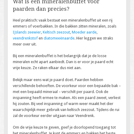
Wat is een mineralenbuffet voor
paarden dan precies?
Heel praktisch: vaak bestaat een mineralenbuffet uit een rij
emmers of voerbakken. In die bakken zitten mineralen, zoals
IJslands zeewier
,
Keltisch zeezout
,
Moeder aarde
,
veendrenkstof
en
diatomeeënaarde
. Hier leggen we straks
meer over uit.
Bij een mineralenbuffet is het belangrijk dat je de losse
mineralen echt apart aanbiedt. Dan is er voor je paard echt
vrije keuze. Ze raken elkaar dus niet aan.
Bekijk maar eens wat je paard doet. Paarden hebben
verschillende behoeften. De voorkeur voor een bepaalde bak –
met een bepaald mineraal – verschilt per paard. Ook de
inspanning heeft ermee te maken. Als een paard zweet, verliest
hij zouten. Bij veel inspanning of warm weer maakt het dier
waarschijnlijk meer gebruik van keltisch zeezout. Tijdens de rui
zal de voorkeur eerder uitgaan naar Veendrenk.
Om de vrije keuze te geven, geef je doorlopend toegang tot
het mineralenbuffet. Je kunt de emmers en bakken het beste