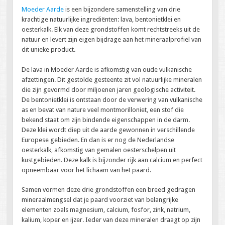
Moeder Aarde
is een bijzondere samenstelling van drie
krachtige natuurlijke ingrediënten: lava, bentonietklei en
oesterkalk. Elk van deze grondstoffen komt rechtstreeks uit de
natuur en levert zijn eigen bijdrage aan het mineraalprofiel van
dit unieke product.
De lava in Moeder Aarde is afkomstig van oude vulkanische
afzettingen. Dit gestolde gesteente zit vol natuurlijke mineralen
die zijn gevormd door miljoenen jaren geologische activiteit.
De bentonietklei is ontstaan door de verwering van vulkanische
as en bevat van nature veel montmorilloniet, een stof die
bekend staat om zijn bindende eigenschappen in de darm.
Deze klei wordt diep uit de aarde gewonnen in verschillende
Europese gebieden. En dan is er nog de Nederlandse
oesterkalk, afkomstig van gemalen oesterschelpen uit
kustgebieden. Deze kalk is bijzonder rijk aan calcium en perfect
opneembaar voor het lichaam van het paard.
Samen vormen deze drie grondstoffen een breed gedragen
mineraalmengsel dat je paard voorziet van belangrijke
elementen zoals magnesium, calcium, fosfor, zink, natrium,
kalium, koper en ijzer. Ieder van deze mineralen draagt op zijn