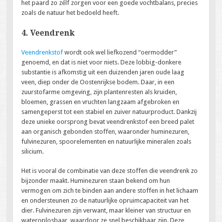
het paard zo zélf zorgen voor een goede vochtbalans, precies
zoals de natuur het bedoeld heeft.
4. Veendrenk
Veendrenkstof
wordt ook wel liefkozend “oermodder”
genoemd, en dat is niet voor niets. Deze lobbig-donkere
substantie is afkomstig uit een duizenden jaren oude laag
veen, diep onder de Oostenrijkse bodem. Daar, in een
zuurstofarme omgeving, zijn plantenresten als kruiden,
bloemen, grassen en vruchten langzaam afgebroken en
samengeperst tot een stabiel en zuiver natuurproduct. Dankzij
deze unieke oorsprong bevat veendrenkstof een breed palet
aan organisch gebonden stoffen, waaronder huminezuren,
fulvinezuren, spoorelementen en natuurlijke mineralen zoals
silicium.
Het is vooral de combinatie van deze stoffen die veendrenk zo
bijzonder maakt. Huminezuren staan bekend om hun
vermogen om zich te binden aan andere stoffen in het lichaam
en ondersteunen zo de natuurlijke opruimcapaciteit van het
dier. Fulvinezuren zijn verwant, maar kleiner van structuur en
wateroplosbaar, waardoor ze snel beschikbaar zijn. Deze