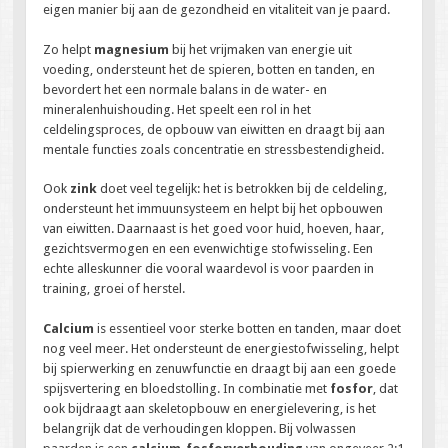
eigen manier bij aan de gezondheid en vitaliteit van je paard.
Zo helpt
magnesium
bij het vrijmaken van energie uit
voeding, ondersteunt het de spieren, botten en tanden, en
bevordert het een normale balans in de water- en
mineralenhuishouding. Het speelt een rol in het
celdelingsproces, de opbouw van eiwitten en draagt bij aan
mentale functies zoals concentratie en stressbestendigheid.
Ook
zink
doet veel tegelijk: het is betrokken bij de celdeling,
ondersteunt het immuunsysteem en helpt bij het opbouwen
van eiwitten. Daarnaast is het goed voor huid, hoeven, haar,
gezichtsvermogen en een evenwichtige stofwisseling. Een
echte alleskunner die vooral waardevol is voor paarden in
training, groei of herstel.
Calcium
is essentieel voor sterke botten en tanden, maar doet
nog veel meer. Het ondersteunt de energiestofwisseling, helpt
bij spierwerking en zenuwfunctie en draagt bij aan een goede
spijsvertering en bloedstolling. In combinatie met
fosfor
, dat
ook bijdraagt aan skeletopbouw en energielevering, is het
belangrijk dat de verhoudingen kloppen. Bij volwassen