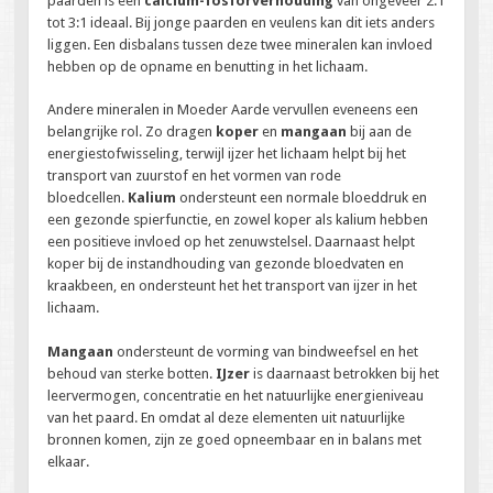
paarden is een
calcium-fosforverhouding
van ongeveer 2:1
tot 3:1 ideaal. Bij jonge paarden en veulens kan dit iets anders
liggen. Een disbalans tussen deze twee mineralen kan invloed
hebben op de opname en benutting in het lichaam.
Andere mineralen in Moeder Aarde vervullen eveneens een
belangrijke rol. Zo dragen
koper
en
mangaan
bij aan de
energiestofwisseling, terwijl ijzer het lichaam helpt bij het
transport van zuurstof en het vormen van rode
bloedcellen.
Kalium
ondersteunt een normale bloeddruk en
een gezonde spierfunctie, en zowel koper als kalium hebben
een positieve invloed op het zenuwstelsel. Daarnaast helpt
koper bij de instandhouding van gezonde bloedvaten en
kraakbeen, en ondersteunt het het transport van ijzer in het
lichaam.
Mangaan
ondersteunt de vorming van bindweefsel en het
behoud van sterke botten.
IJzer
is daarnaast betrokken bij het
leervermogen, concentratie en het natuurlijke energieniveau
van het paard. En omdat al deze elementen uit natuurlijke
bronnen komen, zijn ze goed opneembaar en in balans met
elkaar.