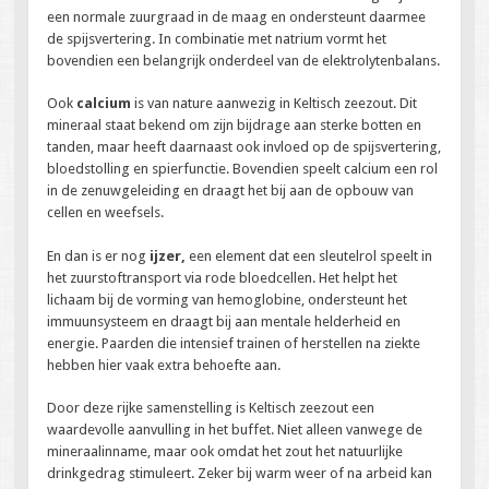
een normale zuurgraad in de maag en ondersteunt daarmee
de spijsvertering. In combinatie met natrium vormt het
bovendien een belangrijk onderdeel van de elektrolytenbalans.
Ook
calcium
is van nature aanwezig in Keltisch zeezout. Dit
mineraal staat bekend om zijn bijdrage aan sterke botten en
tanden, maar heeft daarnaast ook invloed op de spijsvertering,
bloedstolling en spierfunctie. Bovendien speelt calcium een rol
in de zenuwgeleiding en draagt het bij aan de opbouw van
cellen en weefsels.
En dan is er nog
ijzer,
een element dat een sleutelrol speelt in
het zuurstoftransport via rode bloedcellen. Het helpt het
lichaam bij de vorming van hemoglobine, ondersteunt het
immuunsysteem en draagt bij aan mentale helderheid en
energie. Paarden die intensief trainen of herstellen na ziekte
hebben hier vaak extra behoefte aan.
Door deze rijke samenstelling is Keltisch zeezout een
waardevolle aanvulling in het buffet. Niet alleen vanwege de
mineraalinname, maar ook omdat het zout het natuurlijke
drinkgedrag stimuleert. Zeker bij warm weer of na arbeid kan