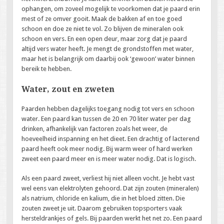
ophangen, om zoveel mogelijk te voorkomen dat je paard erin
mest of ze omver gooit. Maak de bakken af en toe goed
schoon en doe ze niet te vol. Zo blijven de mineralen ook
schoon en vers. En een open deur, maar zorg dat je paard
altijd vers water heeft. Je mengt de grondstoffen met water,
maar het is belangrijk om daarbij ook ‘gewoon’ water binnen
bereik te hebben.
Water, zout en zweten
Paarden hebben dagelijks toegang nodig tot vers en schoon
water. Een paard kan tussen de 20 en 70 liter water per dag
drinken, afhankelijk van factoren zoals het weer, de
hoeveelheid inspanning en het dieet. Een drachtig of lacterend
paard heeft ook meer nodig. Bij warm weer of hard werken
zweet een paard meer en is meer water nodig. Dat is logisch.
Als een paard zweet, verliest hij niet alleen vocht. Je hebt vast
wel eens van elektrolyten gehoord. Dat zijn zouten (mineralen)
als natrium, chloride en kalium, die in het bloed zitten. Die
zouten zweet je uit. Daarom gebruiken topsporters vaak
hersteldrankjes of gels. Bij paarden werkt het net zo. Een paard