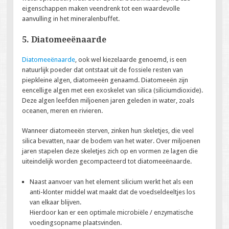
eigenschappen maken veendrenk tot een waardevolle
aanvulling in het mineralenbuffet.
5. Diatomeeënaarde
Diatomeeënaarde
, ook wel kiezelaarde genoemd, is een
natuurlijk poeder dat ontstaat uit de fossiele resten van
piepkleine algen, diatomeeën genaamd. Diatomeeën zijn
eencellige algen met een exoskelet van silica (siliciumdioxide).
Deze algen leefden miljoenen jaren geleden in water, zoals
oceanen, meren en rivieren.
Wanneer diatomeeën sterven, zinken hun skeletjes, die veel
silica bevatten, naar de bodem van het water. Over miljoenen
jaren stapelen deze skeletjes zich op en vormen ze lagen die
uiteindelijk worden gecompacteerd tot diatomeeënaarde.
Naast aanvoer van het element silicium werkt het als een
anti-klonter middel wat maakt dat de voedseldeeltjes los
van elkaar blijven.
Hierdoor kan er een optimale microbiële / enzymatische
voedingsopname plaatsvinden.