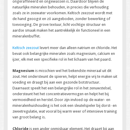
ongeraffineerd en ongewassen is. Daardoor blijven de
natuurlijke mineralen behouden, in precies die verhouding
zoals ze in zeewater voorkomen. Keltisch zeezout wordt met
de hand geoogst en zó aangeboden, zonder bewerking of
toevoeging. De grove textuur, licht vochtige structuur en
aardse smaak maken het aantrekkelijk én functioneel in een
mineralenbuffet.
Keltisch zeezout
levert meer dan alleen natrium en chloride. Het
bevat ook belangrijke mineralen zoals magnesium, calcium en
ijzer, elk met een specifieke rol in het lichaam van het paard.
Magnesium
is misschien wel het bekendste mineraal uit dit
zout. Het ondersteunt de spieren, helpt energie vrij te maken uit
voeding en draagt bij aan een gezonde botstructuur.
Daarnaast speelt het een belangrijke rol in het zenuwstelsel,
ondersteunt het het concentratievermogen en helpt het bij
vermoeidheid en herstel. Door zijn invloed op de water- en
mineralenhuishouding is het ook een sleutelspeler bij dorst- en
zweetregulatie, wat vooral bij warm weer of intensieve training
van groot belang is.
Chloride
is een ander onmisbaar element. Het draagt bij aan